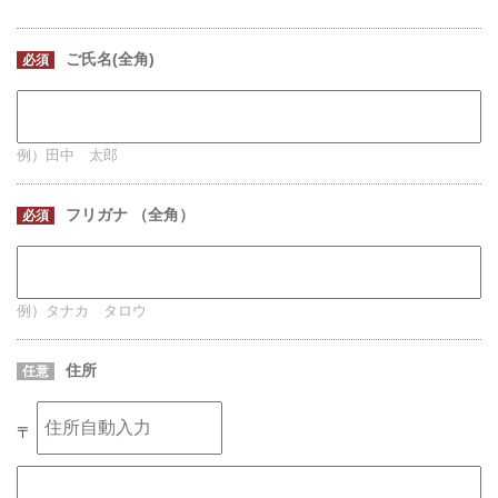
ご氏名(全角)
必須
例）田中 太郎
フリガナ （全角）
必須
例）タナカ タロウ
住所
任意
〒