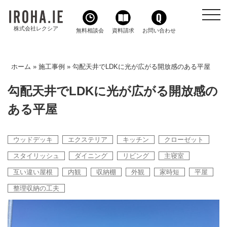
toggl
navig
株式会社レクシア
無料相談会
資料請求
お問い合わせ
ホーム
»
施工事例
»
勾配天井でLDKに光が広がる開放感のある平屋
勾配天井でLDKに光が広がる開放感の
ある平屋
ウッドデッキ
エクステリア
キッチン
クローゼット
スタイリッシュ
ダイニング
リビング
主寝室
互い違い屋根
内観
収納棚
外観
家時短
平屋
整理収納の工夫