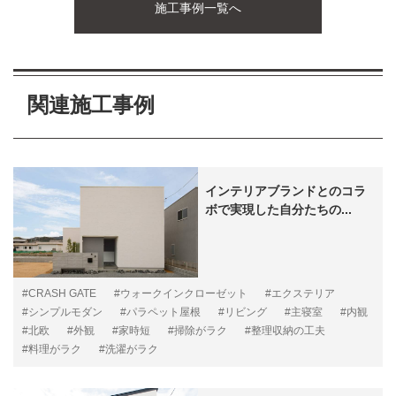
施工事例一覧へ
関連施工事例
インテリアブランドとのコラ
ボで実現した自分たちの...
#CRASH GATE
#ウォークインクローゼット
#エクステリア
#シンプルモダン
#パラペット屋根
#リビング
#主寝室
#内観
#北欧
#外観
#家時短
#掃除がラク
#整理収納の工夫
#料理がラク
#洗濯がラク