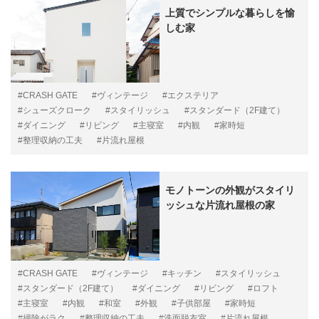
上質でシンプルな暮らしを愉
しむ家
#CRASH GATE
#ヴィンテージ
#エクステリア
#シューズクローク
#スタイリッシュ
#スタンダード（2F建て）
#ダイニング
#リビング
#主寝室
#内観
#家時短
#整理収納の工夫
#片流れ屋根
モノトーンの外観がスタイリ
ッシュな片流れ屋根の家
#CRASH GATE
#ヴィンテージ
#キッチン
#スタイリッシュ
#スタンダード（2F建て）
#ダイニング
#リビング
#ロフト
#主寝室
#内観
#和室
#外観
#子供部屋
#家時短
#掃除がラク
#整理収納の工夫
#洗面脱衣室
#片流れ屋根